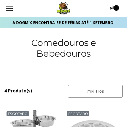
0
A DOGMIX ENCONTRA-SE DE FÉRIAS ATÉ 1 SETEMBRO!
Comedouros e
Bebedouros
4 Produto(s)
Filtros
ESGOTADO
ESGOTADO