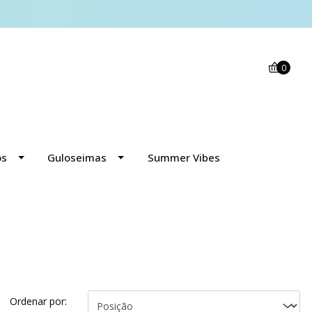
0
os
Guloseimas
Summer Vibes
Ordenar por: