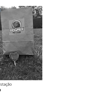
L
stação
0