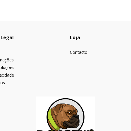
 Legal
Loja
Contacto
amações
voluções
vacidade
ios