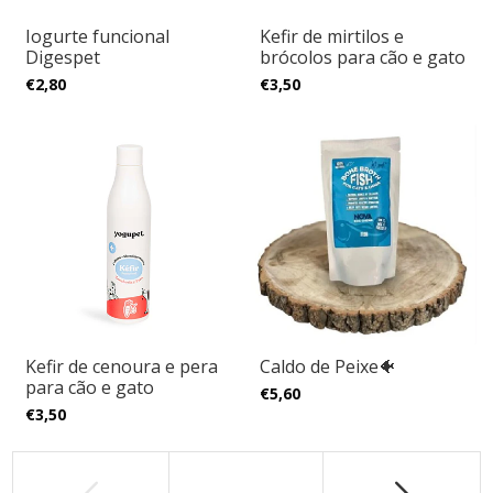
Iogurte funcional
Kefir de mirtilos e
Digespet
brócolos para cão e gato
€2,80
€3,50
Kefir de cenoura e pera
Caldo de Peixe🐠
para cão e gato
€5,60
€3,50