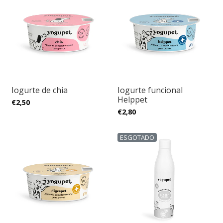
Iogurte de chia
Iogurte funcional
Helppet
€2,50
€2,80
ESGOTADO