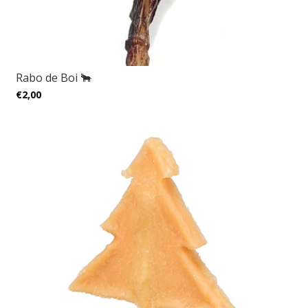
Rabo de Boi 🐂
€2,00