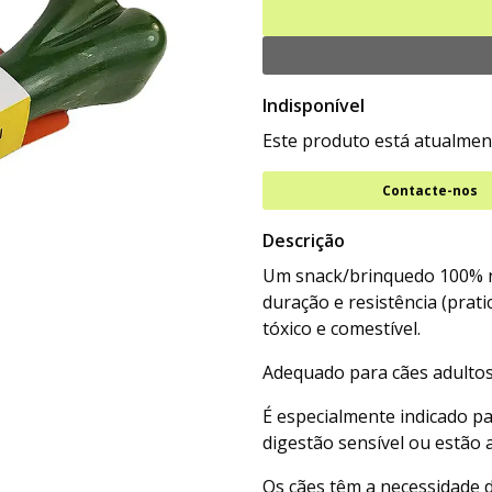
Indisponível
Este produto está atualment
Contacte-nos
Descrição
Um snack/brinquedo 100% na
duração e resistência (prati
tóxico e comestível.
Adequado para cães adultos
É especialmente indicado p
digestão sensível ou estão 
Os cães têm a necessidade 