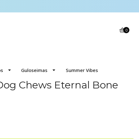
0
os
Guloseimas
Summer Vibes
og Chews Eternal Bone