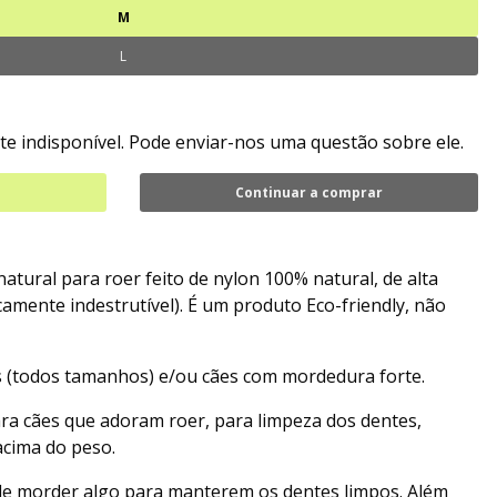
M
L
e indisponível. Pode enviar-nos uma questão sobre ele.
Continuar a comprar
tural para roer feito de nylon 100% natural, de alta
camente indestrutível). É um produto Eco-friendly, não
 (todos tamanhos) e/ou cães com mordedura forte.
ara cães que adoram roer, para limpeza dos dentes,
acima do peso.
de morder algo para manterem os dentes limpos. Além