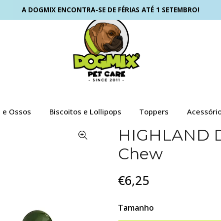
A DOGMIX ENCONTRA-SE DE FÉRIAS ATÉ 1 SETEMBRO!
s e Ossos
Biscoitos e Lollipops
Toppers
Acessóri
HIGHLAND D
Chew
€6,25
Tamanho