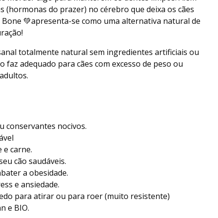
nas (hormonas do prazer) no cérebro que deixa os cães
al Bone 💚apresenta-se como uma alternativa natural de
ração!
nal totalmente natural sem ingredientes artificiais ou
e o faz adequado para cães com excesso de peso ou
adultos.
u conservantes nocivos.
ável
e e carne.
eu cão saudáveis.
mbater a obesidade.
ess e ansiedade.
do para atirar ou para roer (muito resistente)
n e BIO.