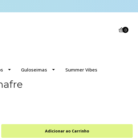
0
os
Guloseimas
Summer Vibes
nafre