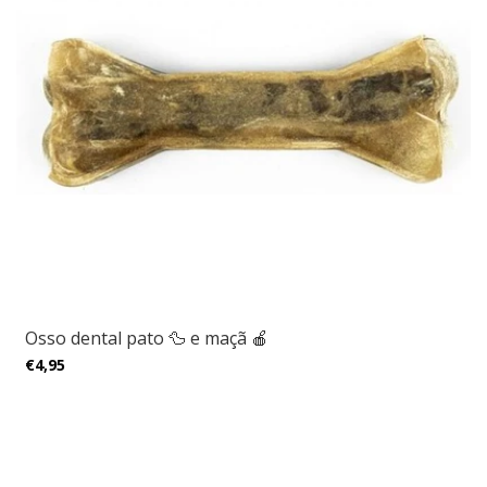
Osso dental pato 🦆 e maçã 🍎
€4,95