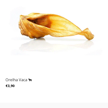
Orelha Vaca 🐂
€3,90