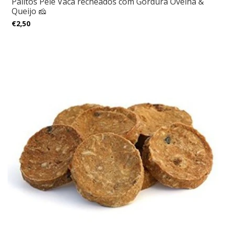
Palitos Pele Vaca recheados com Gordura Ovelha &
Queijo 🧀
€2,50