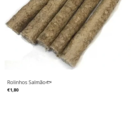
Rolinhos Salmão🐟
€1,80