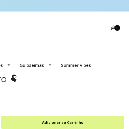
0
os
Guloseimas
Summer Vibes
o 🐏