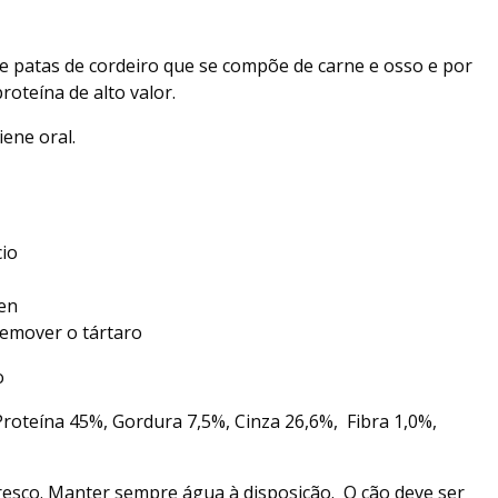
de patas de cordeiro que se compõe de carne e osso e por
roteína de alto valor.
iene oral.
cio
en
 remover o tártaro
o
roteína 45%, Gordura 7,5%, Cinza 26,6%, Fibra 1,0%,
resco. Manter sempre água à disposição. O cão deve ser