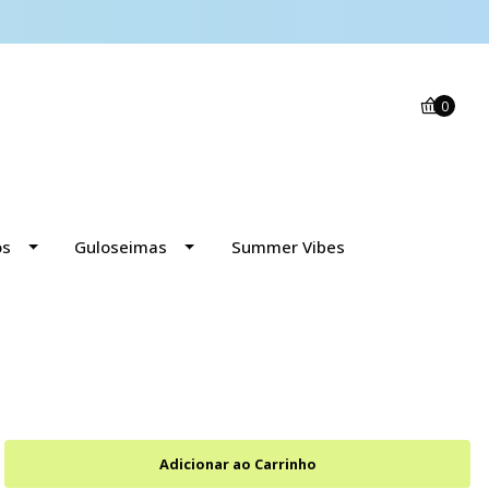
0
os
Guloseimas
Summer Vibes
