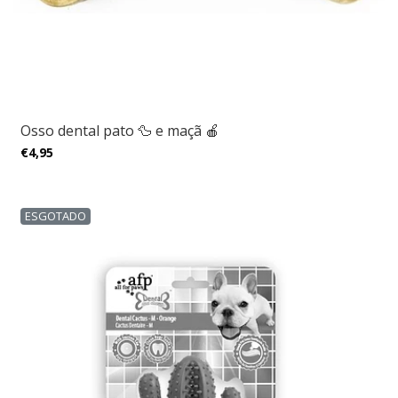
Osso dental pato 🦆 e maçã 🍎
€4,95
ESGOTADO