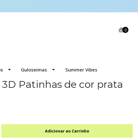
0
os
Guloseimas
Summer Vibes
 3D Patinhas de cor prata