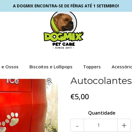
A DOGMIX ENCONTRA-SE DE FÉRIAS ATÉ 1 SETEMBRO!
s e Ossos
Biscoitos e Lollipops
Toppers
Acessóri
​Autocolantes
€5,00
Quantidade
-
+