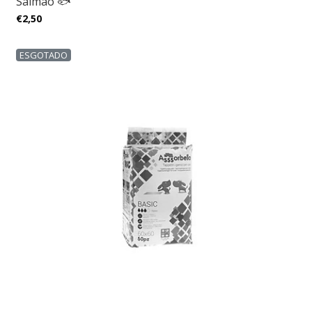
Salmão 🐟
€2,50
ESGOTADO