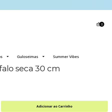
0
os
Guloseimas
Summer Vibes
alo seca 30 cm