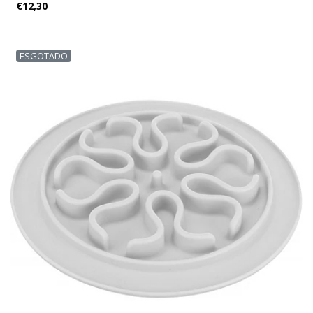
€12,30
ESGOTADO