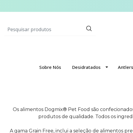
Sobre Nós
Desidratados
Antler
Os alimentos Dogmix® Pet Food são confecionados 
produtos de qualidade. Todos os ingredi
A gama Grain Free, inclui a seleção de alimentos pr