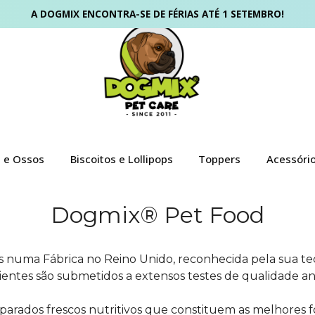
A DOGMIX ENCONTRA-SE DE FÉRIAS ATÉ 1 SETEMBRO!
s e Ossos
Biscoitos e Lollipops
Toppers
Acessóri
Dogmix® Pet Food
numa Fábrica no Reino Unido, reconhecida pela sua tec
entes são submetidos a extensos testes de qualidade an
eparados frescos nutritivos que constituem as melhores fo