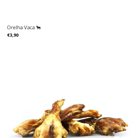
Orelha Vaca 🐂
€3,90