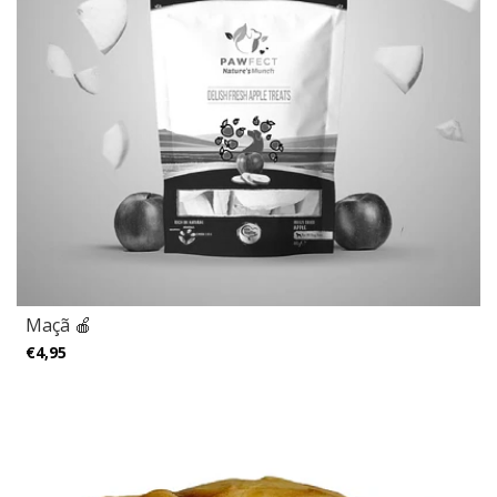
Maçã 🍎
€4,95