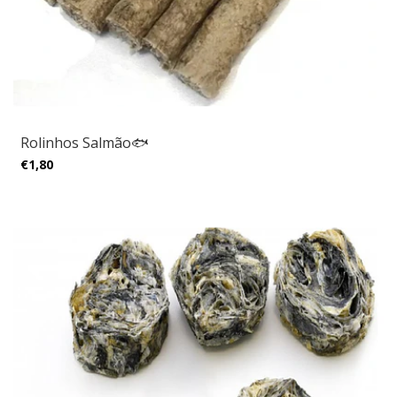
Rolinhos Salmão🐟
€1,80