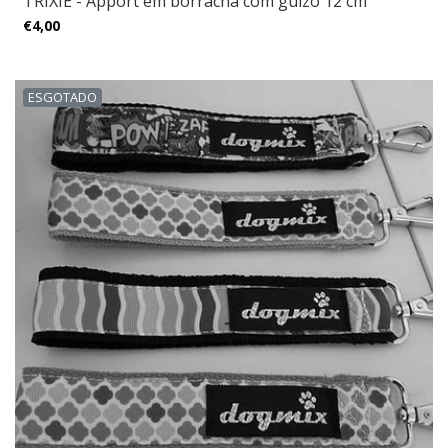
TRIXIE - Apport em borracha com guizo 12 cm
€4,00
ESGOTADO