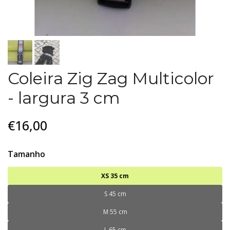
Coleira Zig Zag Multicolor
- largura 3 cm
€16,00
Tamanho
XS 35 cm
S 45 cm
M 55 cm
L 65 cm